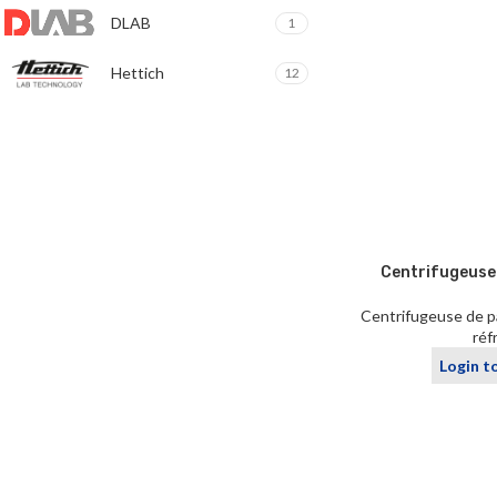
DLAB
1
Hettich
12
Centrifugeuse
Centrifugeuse de pa
réf
Login t