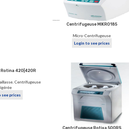
Centrifugeuse MIKRO185
Micro-Centrifugeuse
Login to see prices
 Rotina 420|420R
illasse
,
Centrifugeuse
rigérée
o see prices
Centrifugeuse Rotixa 500RS