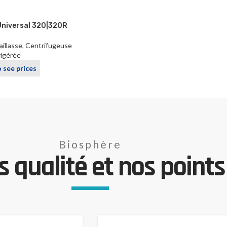
Universal 320|320R
illasse
,
Centrifugeuse
rigérée
o see prices
Biosphère
 qualité et nos points 