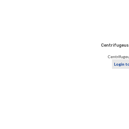
Centrifugeus
Centrifugeu
Login t