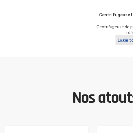
Centrifugeuse 
Centrifugeuse de pa
réf
Login t
Nos atouts