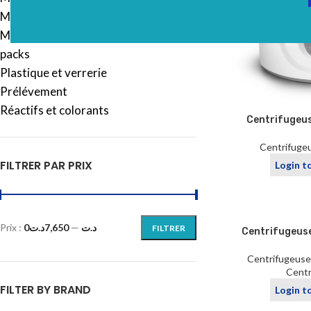
Microbiologie
Mobilier
packs
Plastique et verrerie
Prélévement
Réactifs et colorants
Centrifugeu
Centrifugeu
FILTRER PAR PRIX
Login t
Prix :
7,650د.ت
—
0د.ت
FILTRER
Centrifugeus
Centrifugeuse 
Centr
FILTER BY BRAND
Login t