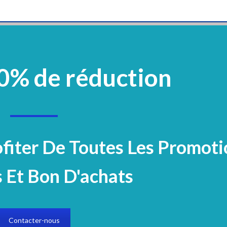
0% de réduction
vement
Plastique Et Verrerie
Mobilier
Réactifs Et Colorants
Microbiologi
Electrocardiogramme
Centrifugeuse
Page 2
ofiter De Toutes Les Promoti
ES
 Et Bon D'achats
tégorie
Centrifugeuse EBA200|200S
Contacter-nous