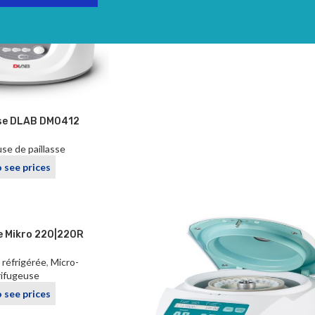
Centrifugeuse réfrigérée
Login to see prices
se DLAB DM0412
se de paillasse
o see prices
e Mikro 220|220R
réfrigérée
,
Micro-
ifugeuse
o see prices