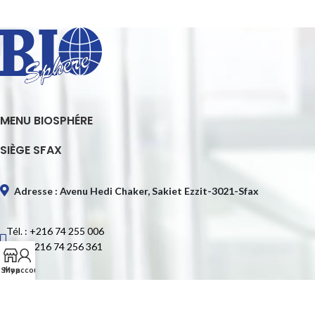
MENU BIOSPHÉRE
SIÈGE SFAX
Adresse : Avenu Hedi Chaker, Sakiet Ezzit-3021-Sfax
Tél. : +216 74 255 006
Fax : +216 74 256 361
Shop
My account
E-mail : contact@biospheretn.com
SIÈGE TUNIS