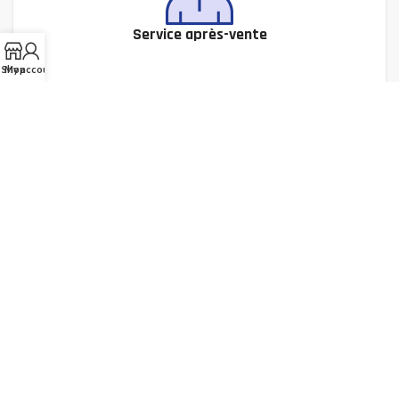
Service après-vente
Shop
My account