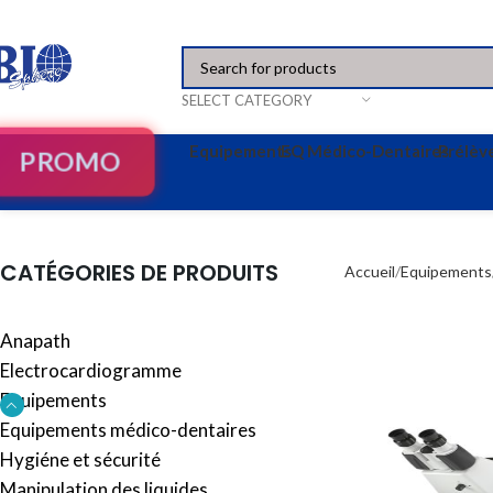
SELECT CATEGORY
Equipements
EQ Médico-Dentaires
Prélè
PROMO
CATÉGORIES DE PRODUITS
Accueil
Equipements
Anapath
Electrocardiogramme
Equipements
Equipements médico-dentaires
Hygiéne et sécurité
Manipulation des liquides