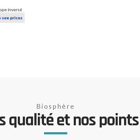
ope inversé
o see prices
Biosphère
 qualité et nos points 