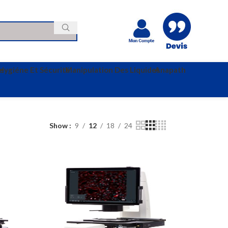
e
Hygiéne Et Sécurité
Manipulation Des Liquides
Anapath
Show
9
12
18
24