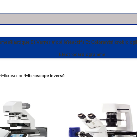
vement
Plastique Et Verrerie
Mobilier
Réactifs Et Colorants
Microbiologi
Electrocardiogramme
Microscope
Microscope inversé