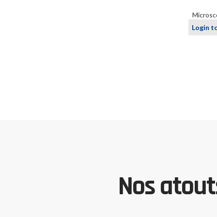
Microsc
Login t
Nos atouts