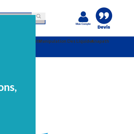
e
Hygiéne Et Sécurité
Manipulation Des Liquides
Anapath
ons,