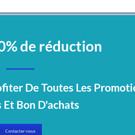
0% de réduction
vement
Plastique Et Verrerie
Mobilier
Réactifs Et Colorants
Microbiologi
Electrocardiogramme
BIOSPHÉRE
Partenaires
ofiter De Toutes Les Promoti
 Et Bon D'achats
Contacter-nous