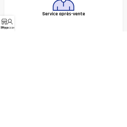
Service après-vente
Shop
My account