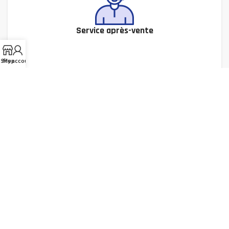
Service après-vente
Shop
My account