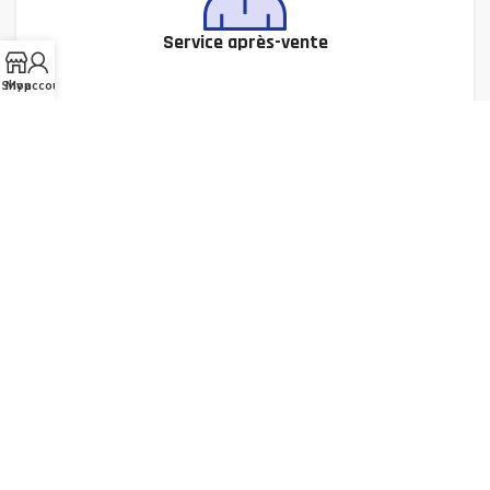
Service après-vente
Shop
My account