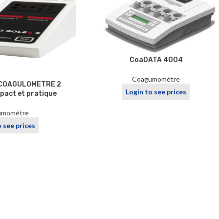
CoaDATA 4004
Coagumométre
– COAGULOMETRE 2
Login to see prices
act et pratique
umométre
o see prices