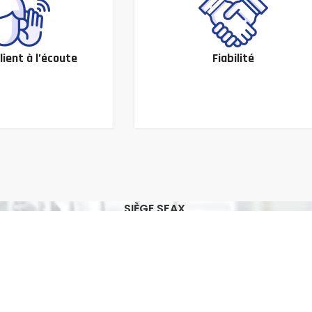
lient à l’écoute
Fiabilité
SIÈGE SFAX
Adresse : Avenu Hedi Chaker, Sakiet
Ezzit-3021-Sfax
Tél. : +216 74 255 006