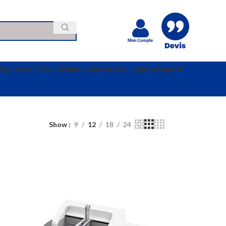
e
Hygiéne Et Sécurité
Manipulation Des Liquides
Anapath
Show
9
12
18
24