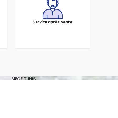
Service après-vente
SIÈGE TUNIS
Adresse : 7, Rue Omar Ibn El ASS Le
Bardo, Tunis
Tél. : +216 70 605 333