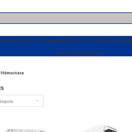
vement
Plastique Et Verrerie
Mobilier
Réactifs Et Colorants
Microbiologi
Electrocardiogramme
Hémostase
ES
tégorie