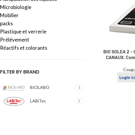
Microbiologie
Mobilier
packs
Plastique et verrerie
Prélévement
Réactifs et colorants
BIO SOLEA 2 
CANAUX. Comp
Coag
FILTER BY BRAND
Login t
BIOLABO
1
LABiTec
2