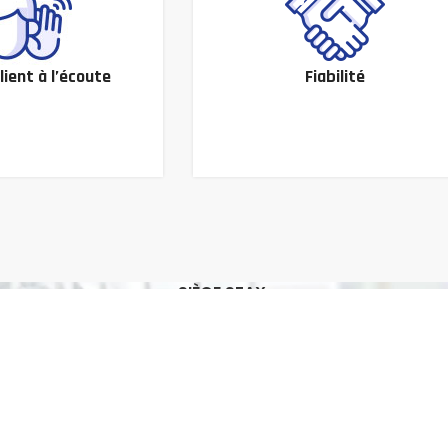
lient à l’écoute
Fiabilité
SIÈGE SFAX
Adresse : Avenu Hedi Chaker, Sakiet
Ezzit-3021-Sfax
Tél. : +216 74 255 006