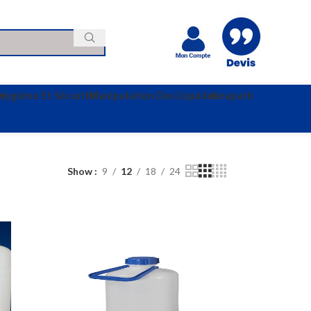
e
Hygiéne Et Sécurité
Manipulation Des Liquides
Anapath
Show
9
12
18
24