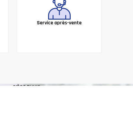
Service après-vente
SIÈGE TUNIS
Adresse : 7, Rue Omar Ibn El ASS Le
Bardo, Tunis
Tél. : +216 70 605 333