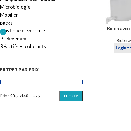
Microbiologie
Mobilier
packs
Bidon avec 
Plastique et verrerie
Prélévement
Bidon a
Réactifs et colorants
Login t
FILTRER PAR PRIX
Prix :
140د.ت
—
50د.ت
FILTRER