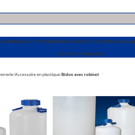
vement
Plastique Et Verrerie
Mobilier
Réactifs Et Colorants
Microbiologi
Electrocardiogramme
verrerie
Accessoire en plastique
Bidon avec robinet