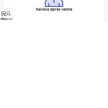
Service après-vente
Shop
My account