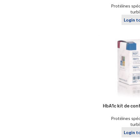
Protéines spéc
turb
Login t
HbA1c kit de con
Protéines spéc
turb
Login t