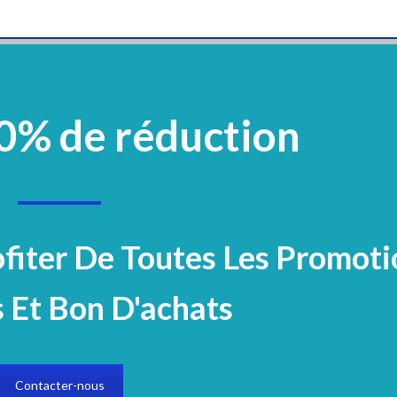
0% de réduction
vement
Plastique Et Verrerie
Mobilier
Réactifs Et Colorants
Microbiologi
Electrocardiogramme
olorants
Réactifs BIOLABO
Protéines spécifiques d'immuno-turbidimét
ofiter De Toutes Les Promoti
 Et Bon D'achats
Contacter-nous