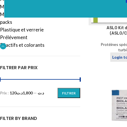
Microbiologie
Mobilier
packs
ASLO Kit d
Plastique et verrerie
(ASLO/
Prélévement
Réactifs et colorants
Protéines spéc
turb
Login t
FILTRER PAR PRIX
Prix :
1,800د.ت
—
120د.ت
FILTRER
FILTER BY BRAND