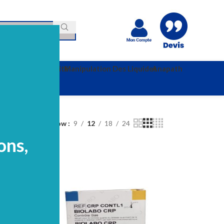
e
Hygiéne Et Sécurité
Manipulation Des Liquides
Anapath
rie
Page 2
Show
9
12
18
24
ons,