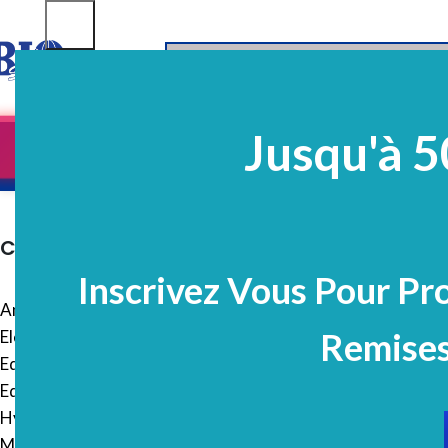
SELECT CATEGORY
Jusqu'à 5
Equipements
EQ Médico-Dentaires
Prélè
PROMO
CATÉGORIES DE PRODUITS
Accueil
Réactifs et c
Inscrivez Vous Pour Pr
Anapath
Remises
Electrocardiogramme
Equipements
Equipements médico-dentaires
Hygiéne et sécurité
Manipulation des liquides