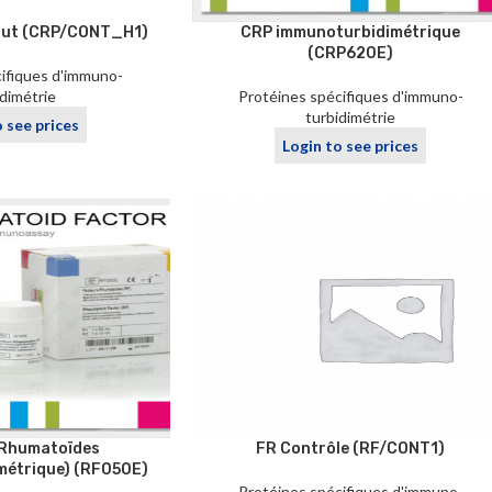
aut (CRP/CONT_H1)
CRP immunoturbidimétrique
(CRP620E)
ifiques d'immuno-
idimétrie
Protéines spécifiques d'immuno-
turbidimétrie
o see prices
Login to see prices
 Rhumatoïdes
FR Contrôle (RF/CONT1)
métrique) (RF050E)
Protéines spécifiques d'immuno-