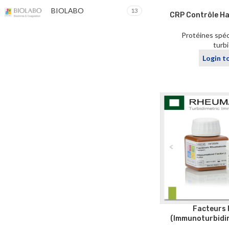
BIOLABO
13
CRP Contrôle H
Protéines spéc
turb
Login t
Facteurs
(Immunoturbidi