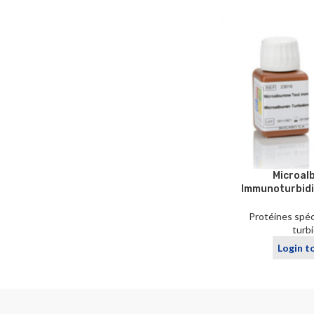
Microal
Immunoturbidi
Protéines spéc
turb
Login t