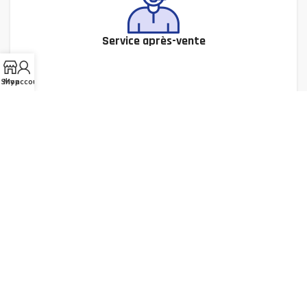
Service après-vente
Shop
My account