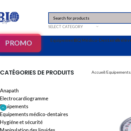
SELECT CATEGORY
Equipements
EQ Médico-Dentaires
Prélè
PROMO
CATÉGORIES DE PRODUITS
Accueil
Equipements
Anapath
Electrocardiogramme
Equipements
Equipements médico-dentaires
Hygiéne et sécurité
Manipulation des liquides