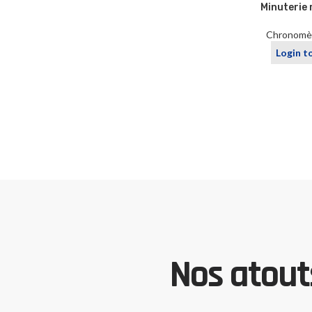
Minuterie 
Chronomèt
Login t
Nos atouts