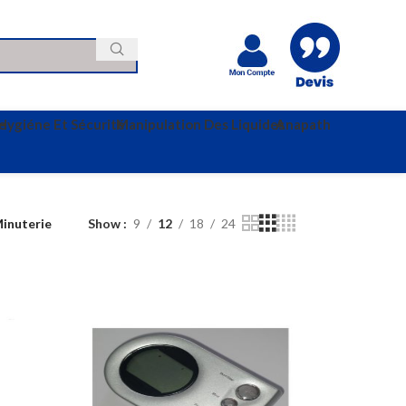
e
Hygiéne Et Sécurité
Manipulation Des Liquides
Anapath
inuterie
Show
9
12
18
24