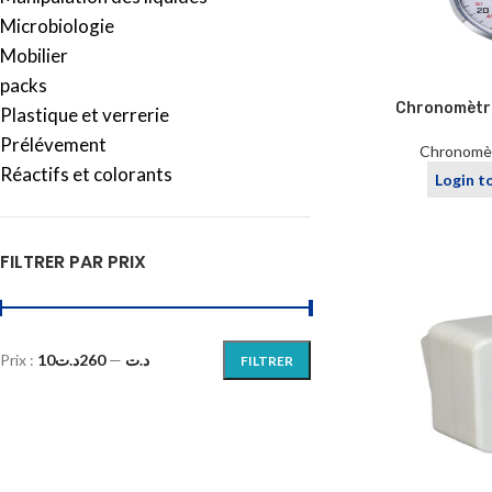
Microbiologie
Mobilier
packs
Chronomètre
Plastique et verrerie
Prélévement
Chronomèt
Réactifs et colorants
Login t
FILTRER PAR PRIX
Prix :
260د.ت
—
10د.ت
FILTRER