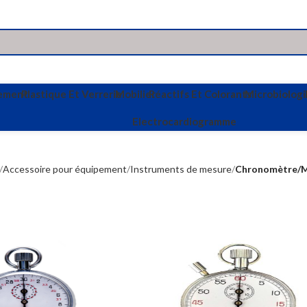
vement
Plastique Et Verrerie
Mobilier
Réactifs Et Colorants
Microbiologi
Electrocardiogramme
Accessoire pour équipement
Instruments de mesure
Chronomètre/M