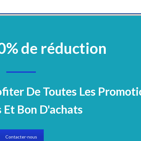
0% de réduction
vement
Plastique Et Verrerie
Mobilier
Réactifs Et Colorants
Microbiologi
Electrocardiogramme
olorants
Produits chimiques/Eau
ofiter De Toutes Les Promoti
ES
 Et Bon D'achats
tégorie
Contacter-nous