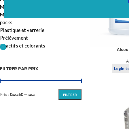
Microbiologie
Mobilier
packs
Plastique et verrerie
Prélévement
Réactifs et colorants
Alcool
A
FILTRER PAR PRIX
Login t
Prix :
60د.ت
—
0د.ت
FILTRER