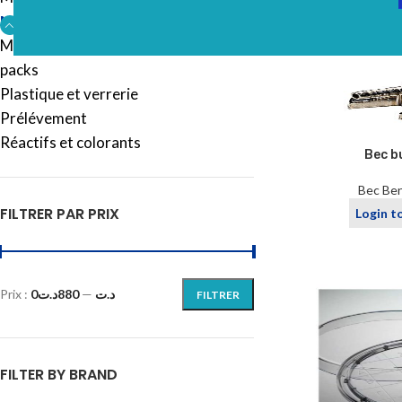
Microbiologie
Mobilier
packs
Plastique et verrerie
Prélévement
Réactifs et colorants
Bec b
Bec Ben
FILTRER PAR PRIX
Login t
Prix :
880د.ت
—
0د.ت
FILTRER
FILTER BY BRAND