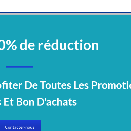
0% de réduction
vement
Plastique Et Verrerie
Mobilier
Réactifs Et Colorants
Microbiologi
Electrocardiogramme
Page 2
ofiter De Toutes Les Promoti
ES
 Et Bon D'achats
tégorie
Contacter-nous