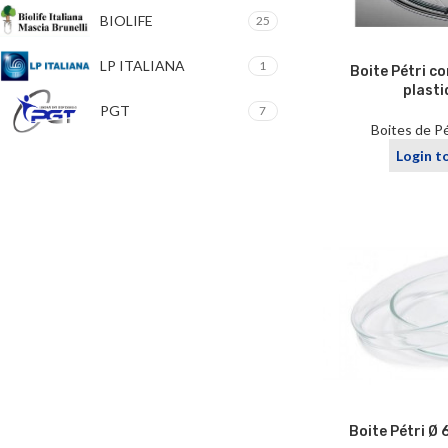
BIOLIFE
25
LP ITALIANA
1
Boite Pétri c
plasti
PGT
7
Boites de Pé
Login t
Boite Pétri Ø 