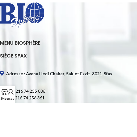
MENU BIOSPHÉRE
SIÈGE SFAX
Adresse : Avenu Hedi Chaker, Sakiet Ezzit-3021-Sfax
Tél. : +216 74 255 006
Fax : +216 74 256 361
Shop
My account
E-mail : contact@biospheretn.com
SIÈGE TUNIS