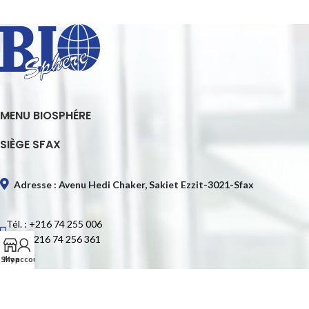
MENU BIOSPHÉRE
SIÈGE SFAX
Adresse : Avenu Hedi Chaker, Sakiet Ezzit-3021-Sfax
Tél. : +216 74 255 006
Fax : +216 74 256 361
Shop
My account
E-mail : contact@biospheretn.com
SIÈGE TUNIS