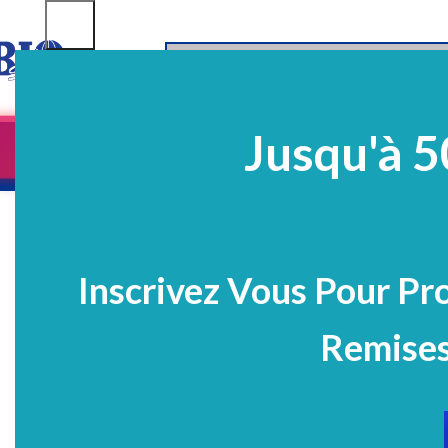
SELECT CATEGORY
Jusqu'à 5
Equipements
EQ Médico-Dentaires
Prélè
PROMO
Inscrivez Vous Pour Pr
Remises