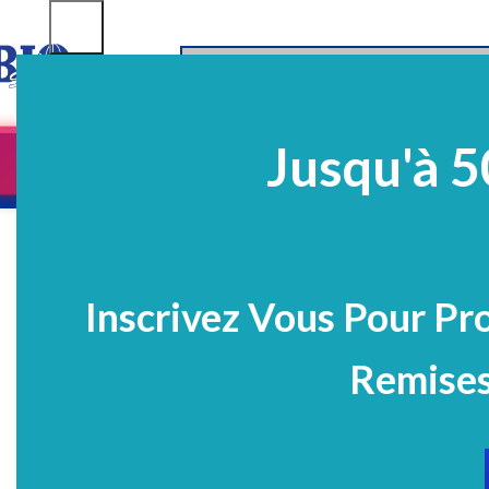
SELECT CATEGORY
Jusqu'à 5
Equipements
EQ Médico-Dentaires
Prélè
PROMO
Inscrivez Vous Pour Pr
Remises