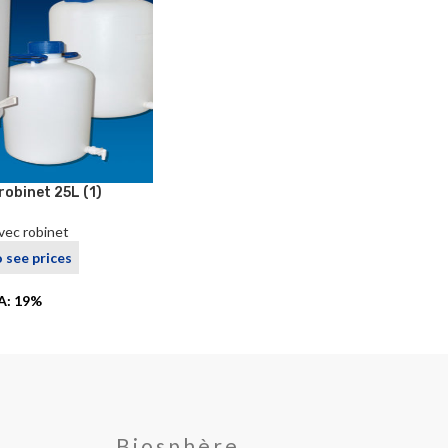
robinet 25L (1)
vec robinet
o see prices
A: 19%
Biosphère