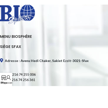
MENU BIOSPHÉRE
SIÈGE SFAX
Adresse : Avenu Hedi Chaker, Sakiet Ezzit-3021-Sfax
Tél. : +216 74 255 006
Fax : +216 74 256 361
Shop
My account
E-mail : contact@biospheretn.com
SIÈGE TUNIS