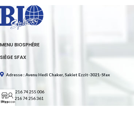
MENU BIOSPHÉRE
SIÈGE SFAX
Adresse : Avenu Hedi Chaker, Sakiet Ezzit-3021-Sfax
Tél. : +216 74 255 006
Fax : +216 74 256 361
Shop
My account
E-mail : contact@biospheretn.com
SIÈGE TUNIS