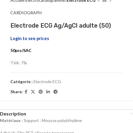
Accueil
Electrocardiogramme
Electrode ECG
CARDIOGRAPH
Electrode ECG Ag/AgCl adulte (50)
Login to see prices
50pcs/SAC
TVA: 7%
Catégorie :
Electrode ECG
Share:
Description
Matériaux :
Support : Mousse polyéthylène
Adhésif : Film PET siliconée transparent