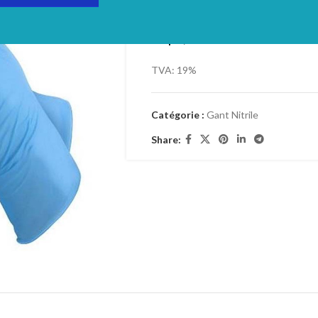
Login to see prices
100pcs/BOITE
TVA: 19%
Catégorie :
Gant Nitrile
Share: