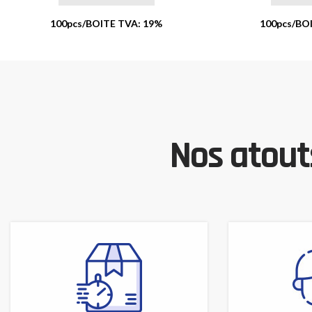
100pcs/BOITE TVA: 19%
100pcs/BO
Nos atouts