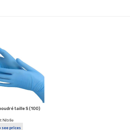
poudré taille S (100)
 Nitrile
o see prices