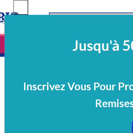
SELECT CATEGORY
Jusqu'à 5
Equipements
EQ Médico-Dentaires
Prélè
PROMO
Inscrivez Vous Pour Pr
Remises