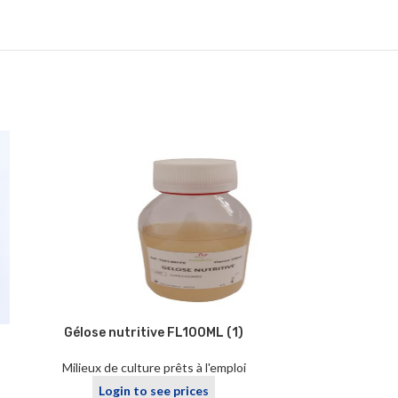
Gélose nutritive FL100ML (1)
GELO
CHLORAMPH
Milieux de culture prêts à l'emploi
Milieux de cul
Login to see prices