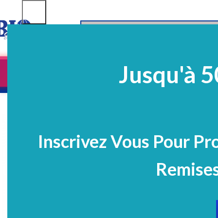
SELECT CATEGORY
Jusqu'à 5
Equipements
EQ Médico-Dentaires
Prélè
PROMO
Inscrivez Vous Pour Pr
Remises