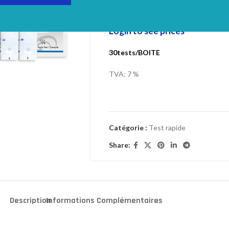
S/P/WB R0191
Login to see prices
30tests/BOITE
TVA: 7 %
Catégorie :
Test rapide
Share:
Description
Informations Complémentaires