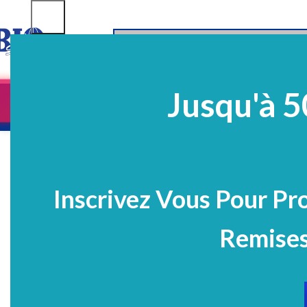
SELECT CATEGORY
Jusqu'à 5
Equipements
EQ Médico-Dentaires
Prélè
PROMO
Inscrivez Vous Pour Pr
Remises