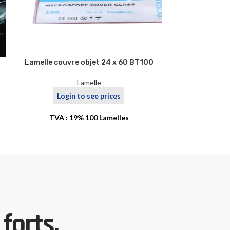
Lamelle couvre objet 24 x 60 BT100
Lamelle cou
Lamelle
Login to see prices
Logi
TVA : 19% 100 Lamelles
forts.