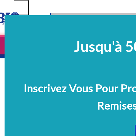
SELECT CATEGORY
Jusqu'à 5
Equipements
EQ Médico-Dentaires
Prélè
PROMO
Inscrivez Vous Pour Pr
Remises