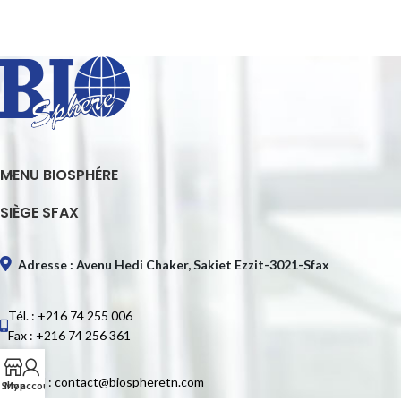
MENU BIOSPHÉRE
SIÈGE SFAX
Adresse : Avenu Hedi Chaker, Sakiet Ezzit-3021-Sfax
Tél. : +216 74 255 006
Fax : +216 74 256 361
E-mail : contact@biospheretn.com
Shop
My account