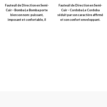
Fauteuil de Direction en Semi-
Fauteuil de Direction en Semi-
Cuir – Bomba Le Bomba porte
Cuir – Cordoba Le Cordoba
bien son nom : puissant,
séduit par son caractère affirmé
imposant et confortable, il
et son confort enveloppant.
transforme
Pensé pour