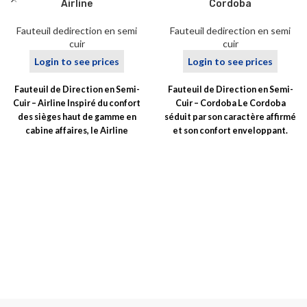
Airline
Cordoba
Fauteuil dedirection en semi
Fauteuil dedirection en semi
cuir
cuir
Login to see prices
Login to see prices
Fauteuil de Direction en Semi-
Fauteuil de Direction en Semi-
Cuir – Airline Inspiré du confort
Cuir – Cordoba Le Cordoba
des sièges haut de gamme en
séduit par son caractère affirmé
cabine affaires, le Airline
et son confort enveloppant.
Pensé pour