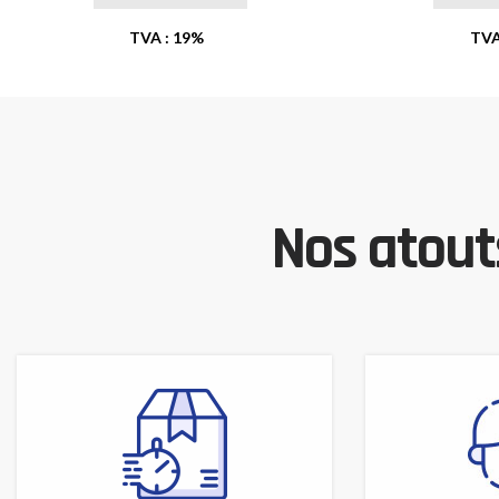
TVA : 19%
TVA
Nos atouts