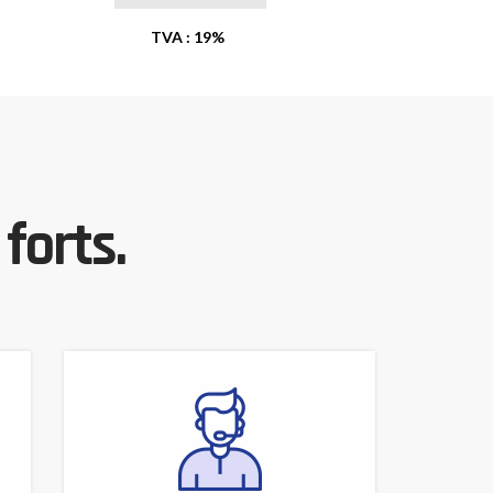
TVA : 19%
forts.