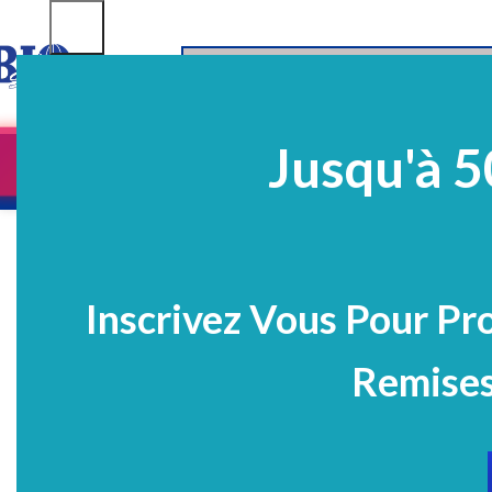
SELECT CATEGORY
Jusqu'à 5
Equipements
EQ Médico-Dentaires
Prélè
PROMO
Inscrivez Vous Pour Pr
Remises