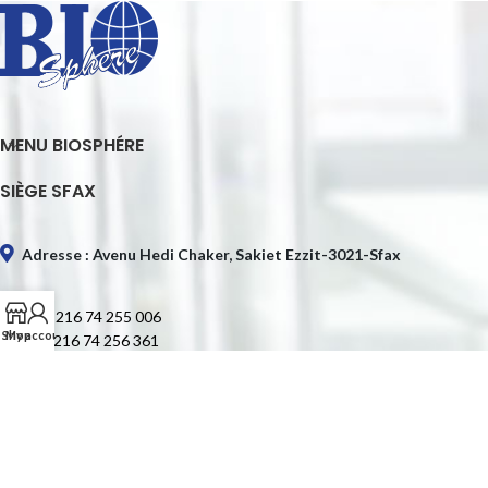
MENU BIOSPHÉRE
SIÈGE SFAX
Adresse : Avenu Hedi Chaker, Sakiet Ezzit-3021-Sfax
Tél. : +216 74 255 006
Shop
My account
Fax : +216 74 256 361
E-mail : contact@biospheretn.com
SIÈGE TUNIS