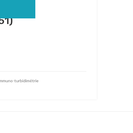
bration
51)
immuno-turbidimétrie