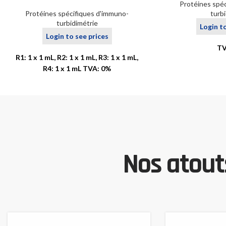
Protéines spé
Protéines spécifiques d'immuno-
turb
turbidimétrie
Login t
Login to see prices
TV
R1: 1 x 1 mL, R2: 1 x 1 mL, R3: 1 x 1 mL,
R4: 1 x 1 mL TVA: 0%
Nos atouts