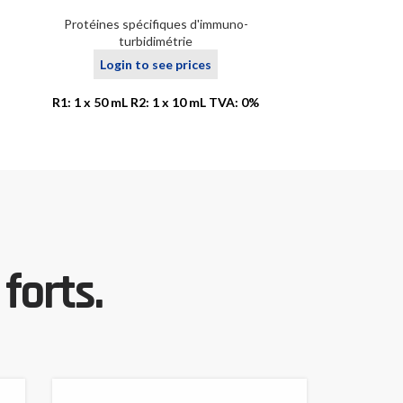
Protéines 
Protéines spécifiques d'immuno-
t
turbidimétrie
Logi
Login to see prices
R1: 1
R1: 1 x 50 mL R2: 1 x 10 mL TVA: 0%
forts.