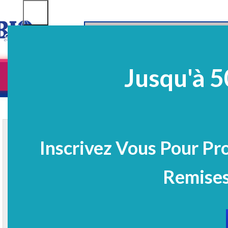
SELECT CATEGORY
Jusqu'à 5
Equipements
EQ Médico-Dentaires
Prélè
PROMO
Inscrivez Vous Pour Pr
Remises