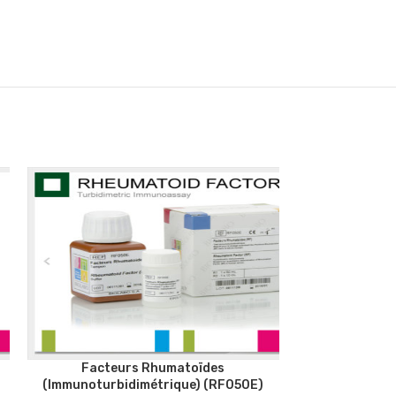
Facteurs Rhumatoïdes
FR Cont
(Immunoturbidimétrique) (RF050E)