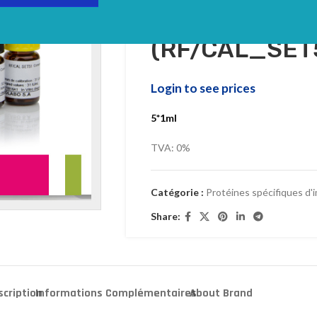
RF Kit de cali
(RF/CAL_SET
Login to see prices
5*1ml
TVA: 0%
Catégorie :
Protéines spécifiques d'
Share:
scription
Informations Complémentaires
About Brand