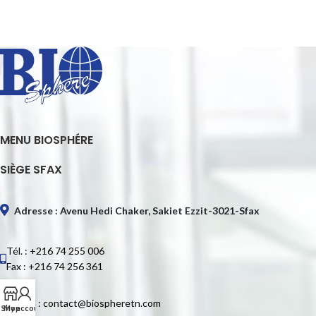
MENU BIOSPHÉRE
SIÈGE SFAX
Adresse : Avenu Hedi Chaker, Sakiet Ezzit-3021-Sfax
Tél. : +216 74 255 006
Fax : +216 74 256 361
E-mail : contact@biospheretn.com
Shop
My account