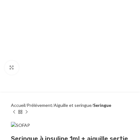
Click to enlarge
Accueil
Prélévement
Aiguille et seringue
Seringue
Seringue à insuline 1ml + aiguille sertie