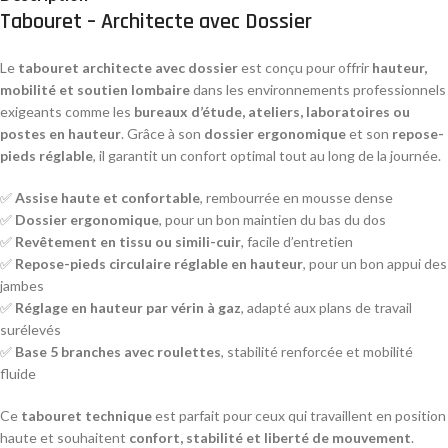
Tabouret – Architecte avec Dossier
Le
tabouret architecte avec dossier
est conçu pour offrir
hauteur,
mobilité et soutien lombaire
dans les environnements professionnels
exigeants comme les
bureaux d’étude, ateliers, laboratoires ou
postes en hauteur
. Grâce à son
dossier ergonomique
et son
repose-
pieds réglable
, il garantit un confort optimal tout au long de la journée.
✅
Assise haute et confortable
, rembourrée en mousse dense
✅
Dossier ergonomique
, pour un bon maintien du bas du dos
✅
Revêtement en tissu ou simili-cuir
, facile d’entretien
✅
Repose-pieds circulaire réglable en hauteur
, pour un bon appui des
jambes
✅
Réglage en hauteur par vérin à gaz
, adapté aux plans de travail
surélevés
✅
Base 5 branches avec roulettes
, stabilité renforcée et mobilité
fluide
Ce
tabouret technique
est parfait pour ceux qui travaillent en position
haute et souhaitent
confort, stabilité et liberté de mouvement
.