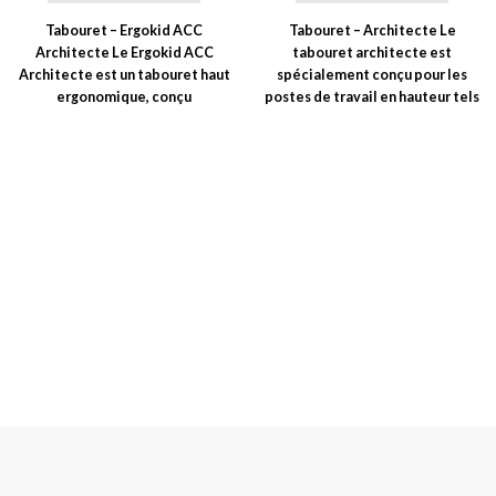
Tabouret – Ergokid ACC
Tabouret – Architecte Le
Architecte Le Ergokid ACC
tabouret architecte est
Architecte est un tabouret haut
spécialement conçu pour les
ergonomique, conçu
postes de travail en hauteur tels
spécialement pour les enfants
que les plans
et