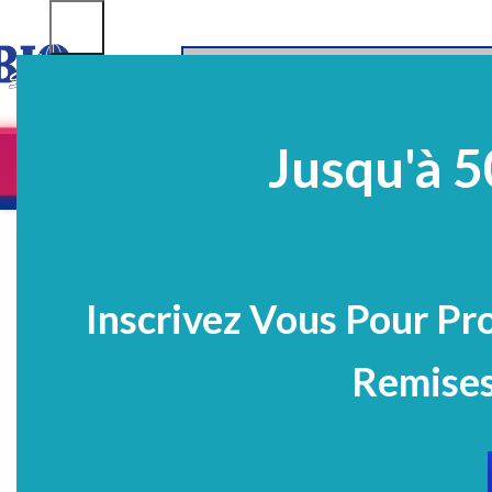
SELECT CATEGORY
Jusqu'à 5
Equipements
EQ Médico-Dentaires
Prélè
PROMO
Click to enlarge
Inscrivez Vous Pour Pr
Remises