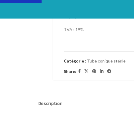
Login to see prices
20pcs/SAC
TVA : 19%
Catégorie :
Tube conique stérile
Share:
Description