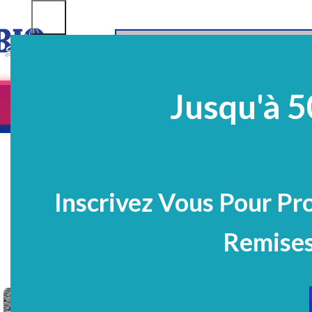
SELECT CATEGORY
Jusqu'à 5
Equipements
EQ Médico-Dentaires
Prélè
PROMO
Inscrivez Vous Pour Pr
Remises