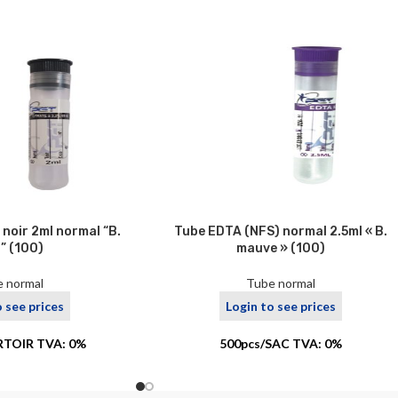
noir 2ml normal “B.
Tube EDTA (NFS) normal 2.5ml « B.
” (100)
mauve » (100)
 normal
Tube normal
o see prices
Login to see prices
RTOIR TVA: 0%
500pcs/SAC TVA: 0%