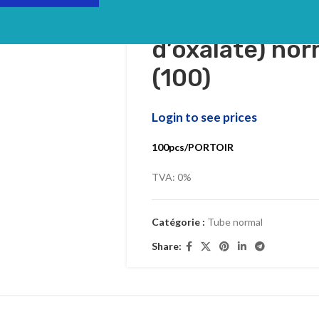
Tube Glycémie
d’oxalate) norm
(100)
Login to see prices
100pcs/PORTOIR
TVA: 0%
Catégorie :
Tube normal
Share: