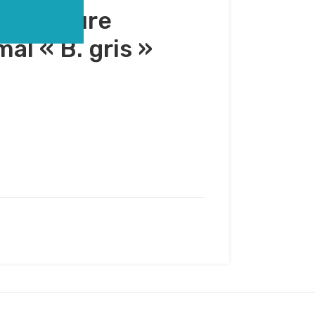
 (fluorure
al « B. gris »