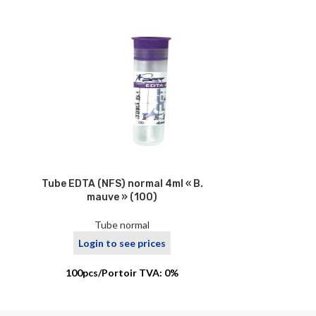
Tube EDTA (NFS) normal 4ml « B.
Tube EDTA bou
mauve » (100)
« B.r
Tube normal
T
Login to see prices
Logi
100pcs/Portoir TVA: 0%
100pcs/