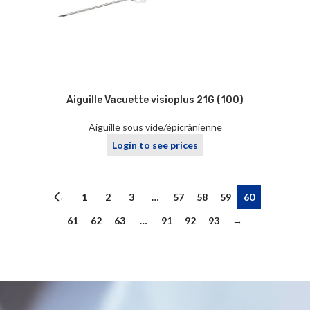
Aiguille Vacuette visioplus 21G (100)
Aiguille sous vide/épicrânienne
Login to see prices
←
1
2
3
…
57
58
59
60
61
62
63
…
91
92
93
→