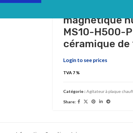
Agitateur à p
magnétique n
MS10-H500-Pr
céramique de
Login to see prices
TVA 7 %
Catégorie :
Agitateur à plaque chau
Share: