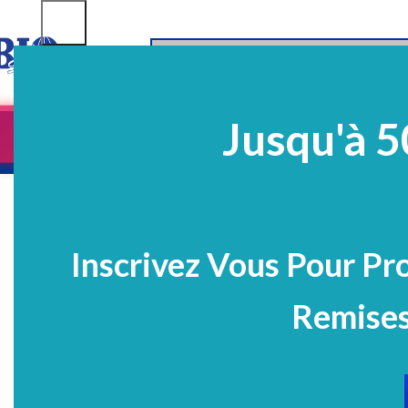
SELECT CATEGORY
Jusqu'à 5
Equipements
EQ Médico-Dentaires
Prélè
PROMO
Inscrivez Vous Pour Pr
Remises