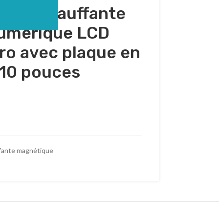
laque chauffante
umérique LCD
o avec plaque en
 10 pouces
ffante magnétique