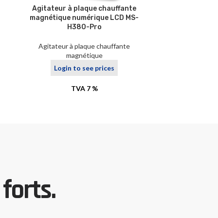
Agitateur à plaque chauffante
Agitateur 
magnétique numérique LCD MS-
magnétique
H380-Pro
H550-Pro ave
d
Agitateur à plaque chauffante
magnétique
Agitateur
Login to see prices
Logi
TVA 7 %
forts.