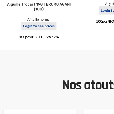
Aigui
Aiguille Trocart 19G TERUMO AGANI
(100)
Login t
Aiguille normal
100pcs/BO
Login to see prices
100pcs/BOITE TVA : 7%
Nos atouts