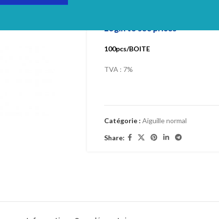
(100)
Login to see prices
100pcs/BOITE
TVA : 7%
Catégorie :
Aiguille normal
Share: