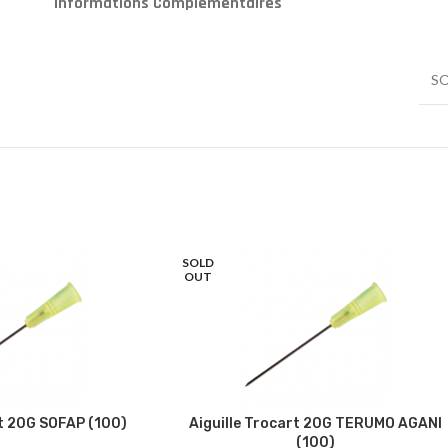
Informations Complémentaires
S
SOLD
OUT
rt 20G SOFAP (100)
Aiguille Trocart 20G TERUMO AGANI
(100)