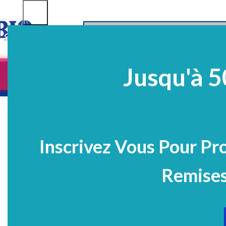
SELECT CATEGORY
Jusqu'à 5
Equipements
EQ Médico-Dentaires
Prélè
PROMO
Inscrivez Vous Pour Pr
Remises