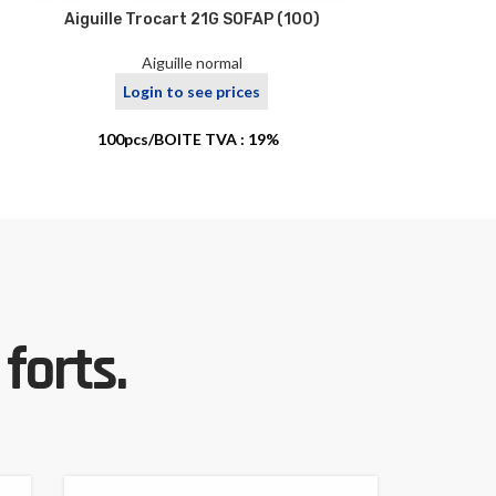
Aiguille Trocart 21G SOFAP (100)
Aiguille Tro
Aiguille normal
Ai
Login to see prices
Logi
100pcs/BOITE TVA : 19%
100pcs/
forts.