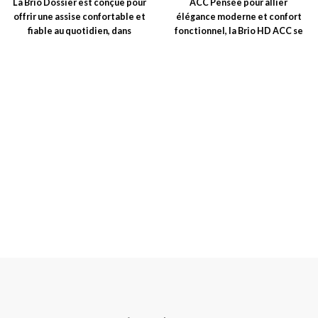
La Brio Dossier est conçue pour
ACC Pensée pour allier
offrir une assise confortable et
élégance moderne et confort
fiable au quotidien, dans
fonctionnel, la Brio HD ACC se
distingue