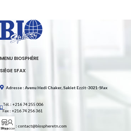
MENU BIOSPHÉRE
SIÈGE SFAX
Adresse : Avenu Hedi Chaker, Sakiet Ezzit-3021-Sfax
Tél. : +216 74 255 006
Fax : +216 74 256 361
E-mail : contact@biospheretn.com
Shop
My account