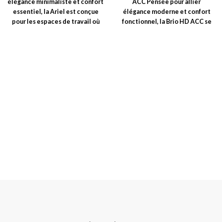
élégance minimaliste et confort
ACC Pensée pour allier
essentiel, la Ariel est conçue
élégance moderne et confort
pour les espaces de travail où
fonctionnel, la Brio HD ACC se
distingue