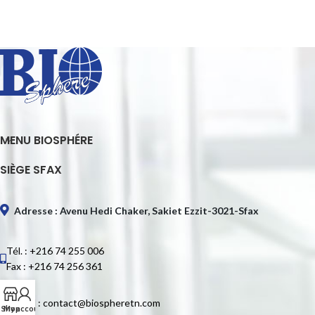
MENU BIOSPHÉRE
SIÈGE SFAX
Adresse : Avenu Hedi Chaker, Sakiet Ezzit-3021-Sfax
Tél. : +216 74 255 006
Fax : +216 74 256 361
E-mail : contact@biospheretn.com
Shop
My account