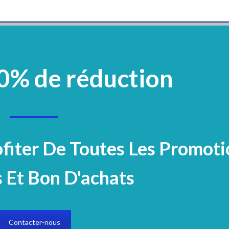
0% de réduction
vement
Plastique Et Verrerie
Mobilier
Réactifs Et Colorants
Microbiologi
Electrocardiogramme
Accueil
Equipements médico-dentair
ofiter De Toutes Les Promoti
Autoclave MOCOM B Classic 28L
 Et Bon D'achats
Contacter-nous