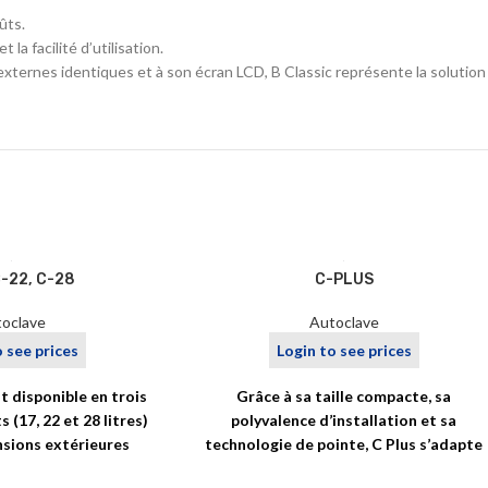
ûts.
 la facilité d’utilisation.
 externes identiques et à son écran LCD, B Classic représente la solution
C-22, C-28
C-PLUS
oclave
Autoclave
o see prices
Login to see prices
st disponible en trois
Grâce à sa taille compacte, sa
 (17, 22 et 28 litres)
polyvalence d’installation et sa
sions extérieures
technologie de pointe, C Plus s’adapte
ngées, il
parfaitement aux besoins des