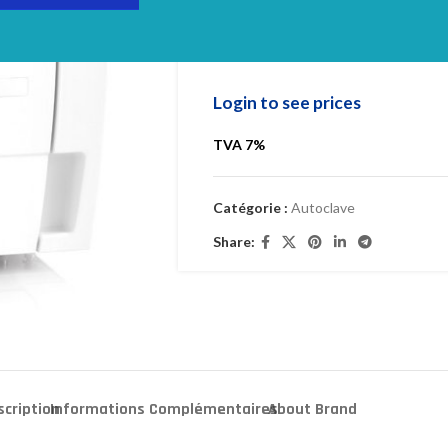
Autoclave MO
28L
Login to see prices
TVA 7%
Catégorie :
Autoclave
Share:
scription
Informations Complémentaires
About Brand