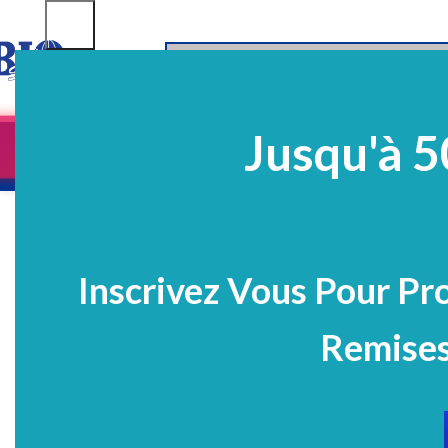
SELECT CATEGORY
Jusqu'à 5
Equipements
EQ Médico-Dentaires
Prélè
PROMO
Inscrivez Vous Pour Pr
Remises