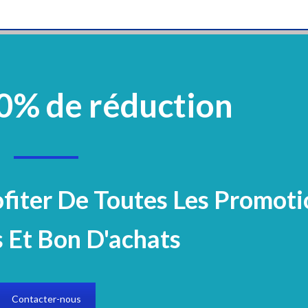
0% de réduction
vement
Plastique Et Verrerie
Mobilier
Réactifs Et Colorants
Microbiologi
Electrocardiogramme
Accueil
Equipements
Microscope
Mi
ofiter De Toutes Les Promoti
 Et Bon D'achats
Axiovert 5 Dig
Contacter-nous