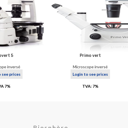
overt 5
Primo vert
ope inversé
Microscope inversé
o see prices
Login to see prices
VA 7%
TVA: 7%
Biosphère