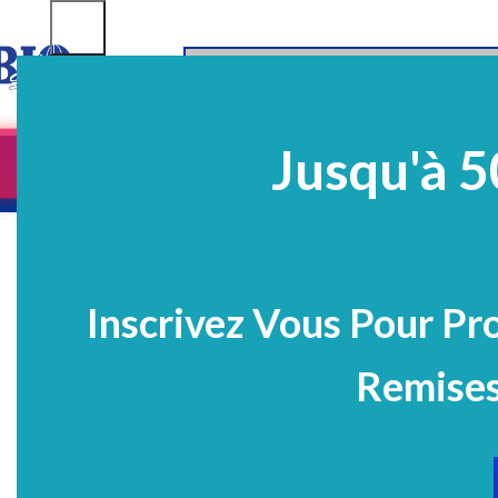
SELECT CATEGORY
Jusqu'à 5
Equipements
EQ Médico-Dentaires
Prélè
PROMO
Inscrivez Vous Pour Pr
Remises