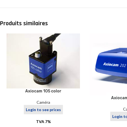
Produits similaires
Axiocam 105 color
Axioca
Caméra
C
Login to see prices
Login t
TVA 7%