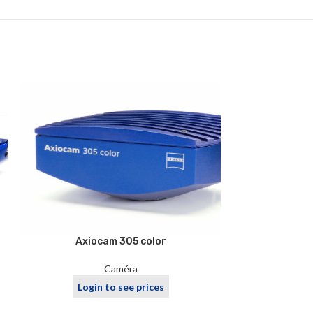
Axio
Axiocam 305 color
Caméra
Logi
Login to see prices