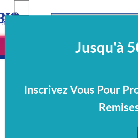
SELECT CATEGORY
Jusqu'à 5
Equipements
EQ Médico-Dentaires
Prélè
PROMO
Inscrivez Vous Pour Pr
Remises