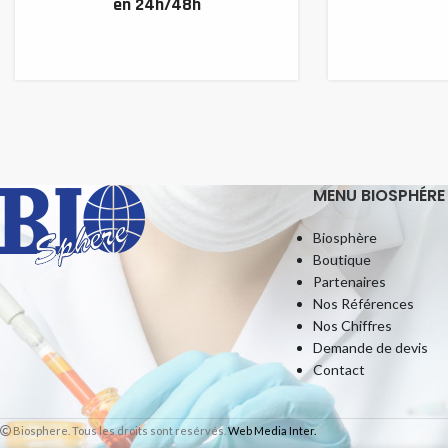
en 24h/48h
MENU BIOSPHÉRE
Biosphère
Boutique
Partenaires
Nos Références
Nos Chiffres
Demande de devis
Contact
Biosphere. Tous les droits sont resérvés.
Web Media Inter.