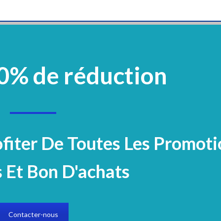
0% de réduction
vement
Plastique Et Verrerie
Mobilier
Réactifs Et Colorants
Microbiologi
Electrocardiogramme
Accueil
Equipements
Microscope
Ca
ofiter De Toutes Les Promoti
 Et Bon D'achats
Axiocam 705 
Contacter-nous