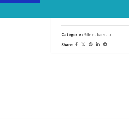
Login to see prices
TVA: 19%
Catégorie :
Bille et barreau
Share: