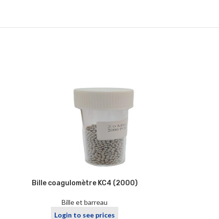
Bille coagulomètre KC4 (2000)
Bille coagulo
Bille et barreau
Bi
Login to see prices
Logi