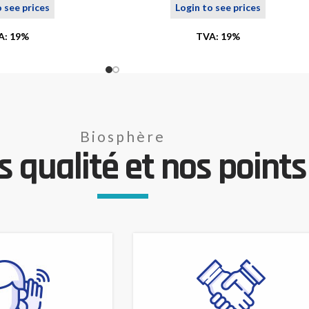
o see prices
Login to see prices
A: 19%
TVA: 19%
Biosphère
 qualité et nos points 