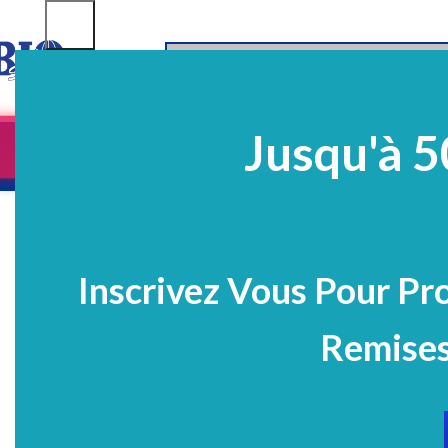
SELECT CATEGORY
Jusqu'à 5
Equipements
EQ Médico-Dentaires
Prélè
PROMO
Inscrivez Vous Pour Pr
Remises