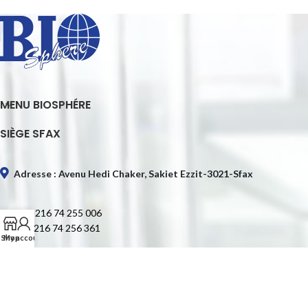
MENU BIOSPHÉRE
SIÈGE SFAX
Adresse : Avenu Hedi Chaker, Sakiet Ezzit-3021-Sfax
Tél. : +216 74 255 006
Fax : +216 74 256 361
Shop
My account
E-mail : contact@biospheretn.com
SIÈGE TUNIS