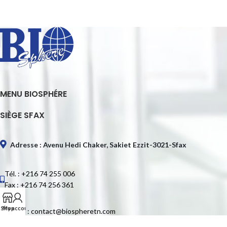
MENU BIOSPHÉRE
SIÈGE SFAX
Adresse : Avenu Hedi Chaker, Sakiet Ezzit-3021-Sfax
Tél. : +216 74 255 006
Fax : +216 74 256 361
Shop
My account
E-mail : contact@biospheretn.com