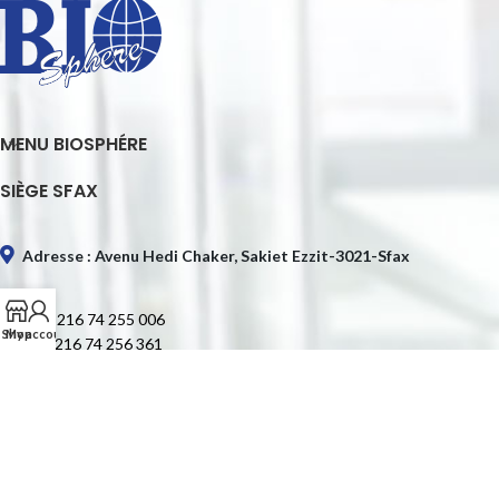
MENU BIOSPHÉRE
SIÈGE SFAX
Adresse : Avenu Hedi Chaker, Sakiet Ezzit-3021-Sfax
Tél. : +216 74 255 006
Shop
My account
Fax : +216 74 256 361
E-mail : contact@biospheretn.com
SIÈGE TUNIS