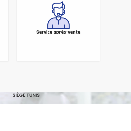
Service après-vente
SIÈGE TUNIS
Adresse : 7, Rue Omar Ibn El ASS Le
Bardo, Tunis