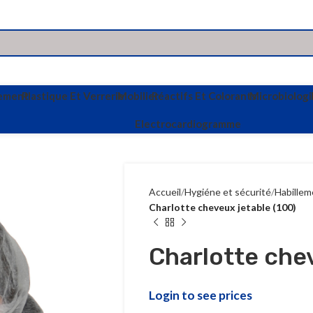
vement
Plastique Et Verrerie
Mobilier
Réactifs Et Colorants
Microbiologi
Electrocardiogramme
Accueil
Hygiéne et sécurité
Habillem
Charlotte cheveux jetable (100)
Charlotte chev
Login to see prices