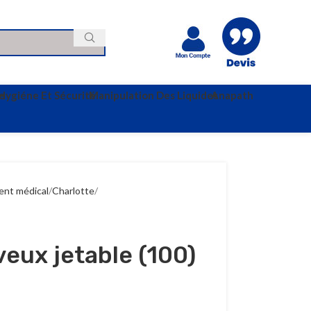
e
Hygiéne Et Sécurité
Manipulation Des Liquides
Anapath
ent médical
Charlotte
eux jetable (100)