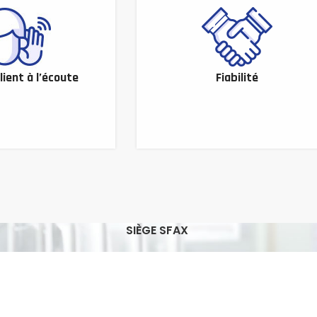
lient à l’écoute
Fiabilité
SIÈGE SFAX
Adresse : Avenu Hedi Chaker, Sakiet
Ezzit-3021-Sfax